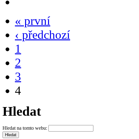
« první
‹ předchozí
1
2
3
4
Hledat
Hledat na tomto webu: