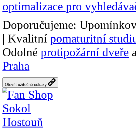
optimalizace pro vyhledáva
Doporučujeme: Upomínkov
| Kvalitní
pomaturitní stud
Odolné
protipožární dveře
a
Praha
Otevřit užitečné odkazy